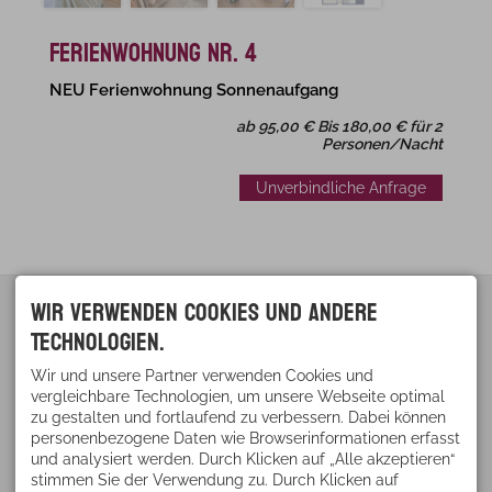
Ferienwohnung Nr. 4
NEU Ferienwohnung Sonnenaufgang
ab 95,00 € Bis 180,00 € für 2
Personen/Nacht
Unverbindliche Anfrage
Wir verwenden Cookies und andere
KONTAKT
BEI UNS FINDEN SIE ...
Cornelia Alt
Technologien.
Einladende
Oibweg 16
Erholungslandschaft
87561 Oberstdorf /
Klares Wasser - Reine
Wir und unsere Partner verwenden Cookies und
Tiefenbach
Luft
DEUTSCHLAND
vergleichbare Technologien, um unsere Webseite optimal
Urlaub auf dem
Tel.
+49 8322 5443
zu gestalten und fortlaufend zu verbessern. Dabei können
Bauernhof
Fax +49 8322 987 16 60
personenbezogene Daten wie Browserinformationen erfasst
Kinder sind herzlich
info@Landhaus-Alt.de
Willkommen
und analysiert werden. Durch Klicken auf „Alle akzeptieren“
Ferienwohnung mit
stimmen Sie der Verwendung zu. Durch Klicken auf
Verwöhnfrühstück