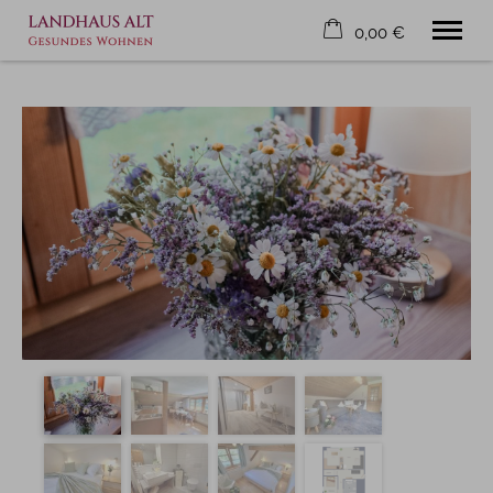
0,00 €
×
23. bis 30. August
Warenkorb ist leer
2 Erwachsene
Willkommen
Ferienwohnungen
Urlaub im Allgäu
Service
Tel.
08322 5443