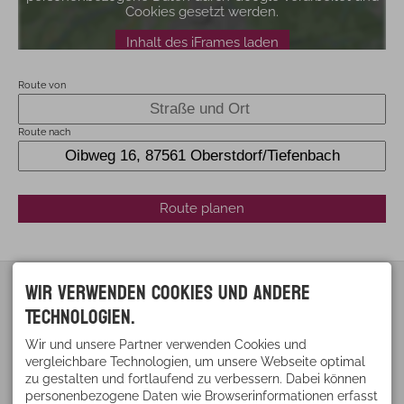
Cookies gesetzt werden.
Inhalt des iFrames laden
Route von
Route nach
Route planen
Wir verwenden Cookies und andere
KONTAKT
BEI UNS FINDEN SIE ...
Cornelia Alt
Technologien.
Einladende
Oibweg 16
Erholungslandschaft
87561 Oberstdorf /
Klares Wasser - Reine
Wir und unsere Partner verwenden Cookies und
Tiefenbach
Luft
DEUTSCHLAND
vergleichbare Technologien, um unsere Webseite optimal
Urlaub auf dem
Tel.
+49 8322 5443
zu gestalten und fortlaufend zu verbessern. Dabei können
Bauernhof
Fax +49 8322 987 16 60
personenbezogene Daten wie Browserinformationen erfasst
Kinder sind herzlich